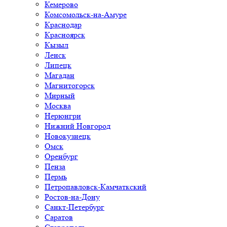
Кемерово
Комсомольск-на-Амуре
Краснодар
Красноярск
Кызыл
Ленск
Липецк
Магадан
Магнитогорск
Мирный
Москва
Нерюнгри
Нижний Новгород
Новокузнецк
Омск
Оренбург
Пенза
Пермь
Петропавловск-Камчаткский
Ростов-на-Дону
Санкт-Петербург
Саратов