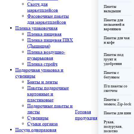
Скотч для
Пакеты
маркетплейсов
вкладыши
Фасовочные пакеты
Пакеты для
для маркетплейсов
пельменей и
Пленка упаковочная
вареников
Пленка пищевая
Пакеты для чая
Пленка пищевая ПВХ
и кофе
(Дышащая)
Пленка воздушно-
Пакеты под
пузырьковая
грунт и
Пленка стрейч
удобрения
Подарочная упаковка и
Пакеты с
сувениры
бегунком
Банты и ленты
П/п пакеты со
Пакеты подарочные
скотчем
картонные и
пластиковые
Пакеты с
замком, Zip-lock
Подарочные пакеты и
листы
Готовая
Пакеты для шин
Сувениры
продукция
Рукав,
Сумки органза
полурукав,
Посуда одноразовая
полотно