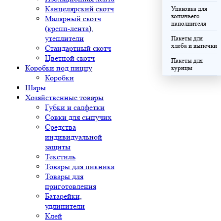
Канцелярский скотч
Упаковка для
кошачьего
Малярный скотч
наполнителя
(крепп-лента),
утеплители
Пакеты для
хлеба и выпечки
Стандартный скотч
Цветной скотч
Пакеты для
Коробки под пиццу
курицы
Коробки
Шары
Хозяйственные товары
Губки и салфетки
Совки для сыпучих
Средства
индивидуальной
защиты
Текстиль
Товары для пикника
Товары для
приготовления
Батарейки,
удлинители
Клей