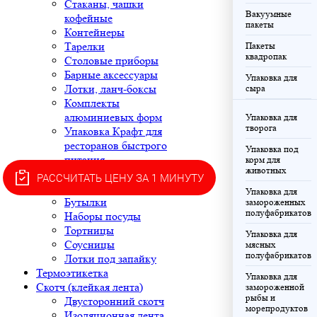
Стаканы, чашки
Вакуумные
кофейные
пакеты
Контейнеры
Тарелки
Пакеты
квадропак
Столовые приборы
Барные аксессуары
Упаковка для
Лотки, ланч-боксы
сыра
Комплекты
алюминиевых форм
Упаковка для
творога
Упаковка Крафт для
ресторанов быстрого
Упаковка под
питания
корм для
животных
Корексы
РАССЧИТАТЬ ЦЕНУ ЗА 1 МИНУТУ
Ведра, банки
Упаковка для
Бутылки
замороженных
полуфабрикатов
Наборы посуды
Тортницы
Упаковка для
Соусницы
мясных
полуфабрикатов
Лотки под запайку
Термоэтикетка
Упаковка для
Скотч (клейкая лента)
замороженной
рыбы и
Двусторонний скотч
морепродуктов
Изоляционная лента