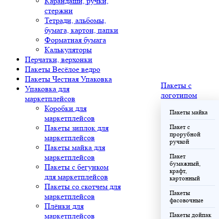
Карандаши, ручки,
стержни
Тетради, альбомы,
бумага, картон, папки
Форматная бумага
Калькуляторы
Перчатки, верхонки
Пакеты Весёлое ведро
Пакеты Честная Упаковка
Пакеты с
Упаковка для
логотипом
маркетплейсов
Коробки для
Пакеты майка
маркетплейсов
Пакеты зиплок для
Пакет с
прорубной
маркетплейсов
ручкой
Пакеты майка для
маркетплейсов
Пакет
бумажный,
Пакеты с бегунком
крафт,
для маркетплейсов
картонный
Пакеты со скотчем для
Пакеты
маркетплейсов
фасовочные
Плёнки для
маркетплейсов
Пакеты дойпак