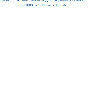
 синяя
Пакет майка ПНД 30*54 Далматин синий
50/1000 от 1 000 шт. - 3,9 руб.