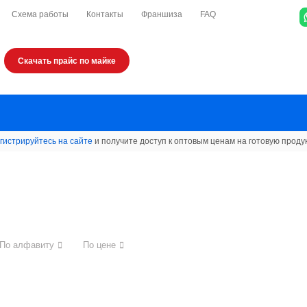
Схема работы
Контакты
Франшиза
FAQ
Скачать прайс по майке
гистрируйтесь на сайте
и получите доступ к оптовым ценам на готовую проду
По алфавиту
По цене