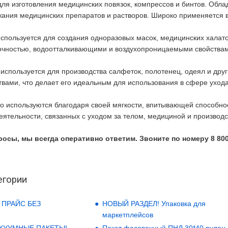
для изготовления медицинских повязок, компрессов и бинтов. Обл
ания медицинских препаратов и растворов. Широко применяется в
спользуется для создания одноразовых масок, медицинских халато
очностью, водоотталкивающими и воздухопроницаемыми свойствами
о
используется для производства салфеток, полотенец, одеял и др
ами, что делает его идеальным для использования в сфере ухода
 используются благодаря своей мягкости, впитывающей способнос
еятельности, связанных с уходом за телом, медициной и производс
росы, мы всегда оперативно ответим. Звоните по номеру 8 800
егории
 ПРАЙС БЕЗ
НОВЫЙ РАЗДЕЛ! Упаковка для
маркетплейсов