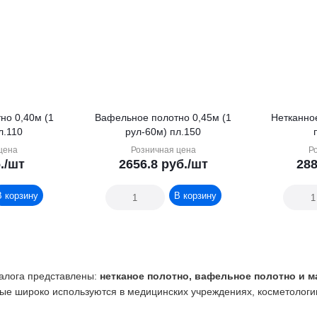
но 0,40м (1
Вафельное полотно 0,45м (1
Нетканное
-60м) пл.110
рул-60м) пл.150
цена
Розничная цена
Р
.
/шт
2656.8
руб.
/шт
288
В корзину
В корзину
талога представлены:
нетканое полотно, вафельное полотно и м
ые широко используются в медицинских учреждениях, косметологи