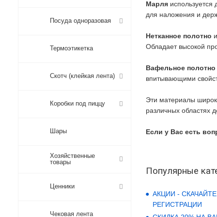
Марля
используется 
для наложения и держ
Посуда одноразовая
Нетканное полотно
и
Обладает высокой пр
Термоэтикетка
Вафельное полотн
Скотч (клейкая лента)
впитывающими свойств
Эти материалы широко
Коробки под пиццу
различных областях д
Шары
Если у Вас есть воп
Хозяйственные
товары
Популярные кат
Ценники
АКЦИИ - СКАЧАЙТЕ
РЕГИСТРАЦИИ
Чековая лента