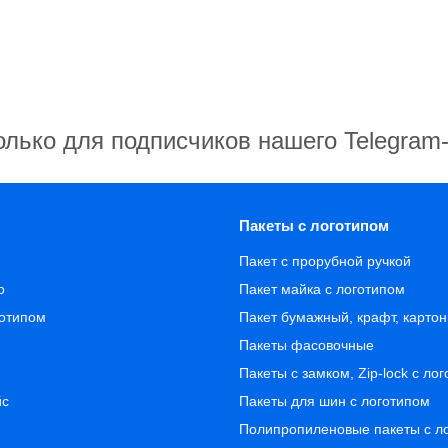
олько для подписчиков нашего Telegram
Пакеты с логотипом
Пакет с прорубной ручкой
о
Пакет майка с логотипом
готипом
Пакет бумажный, крафт, карто
Пакеты фасовочные
Пакеты с замком, Zip-lock с ло
йс
Пакеты для шин с логотипом
Полипропиленовые пакеты с л