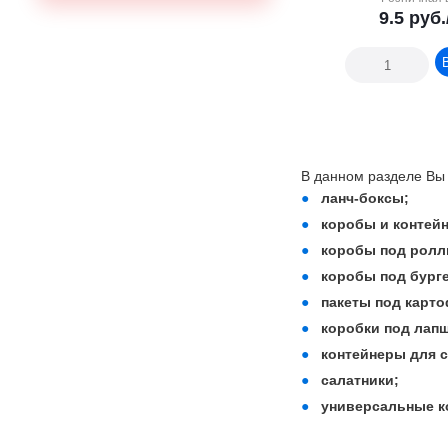
9.5
руб.
В данном разделе Вы
ланч-боксы;
коробы и контей
коробы под ролл
коробы под бург
пакеты под карт
коробки под лапш
контейнеры для с
салатники;
универсальные к