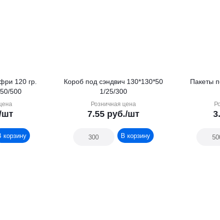
фри 120 гр.
Короб под сэндвич 130*130*50
Пакеты п
/50/500
1/25/300
цена
Розничная цена
Р
/шт
7.55
руб.
/шт
3
В корзину
В корзину