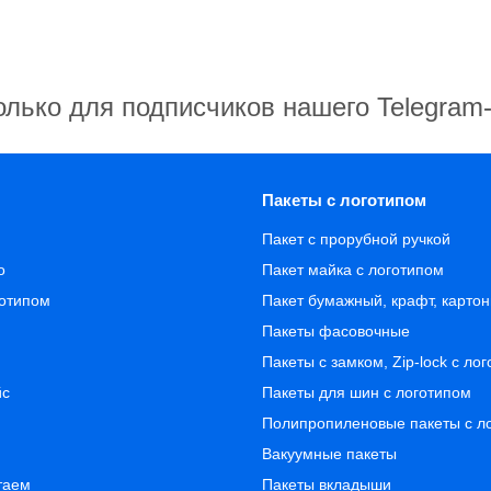
олько для подписчиков нашего Telegram
Пакеты с логотипом
Пакет с прорубной ручкой
о
Пакет майка с логотипом
готипом
Пакет бумажный, крафт, карто
Пакеты фасовочные
Пакеты с замком, Zip-lock с ло
йс
Пакеты для шин с логотипом
Полипропиленовые пакеты с л
Вакуумные пакеты
таем
Пакеты вкладыши