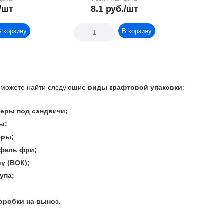
/шт
8.1
руб.
/шт
В корзину
В корзину
 можете найти следующие
виды крафтовой упаковки
:
неры под сэндвичи;
ы;
еры;
офель фри;
у (ВОК);
упа;
оробки на вынос.