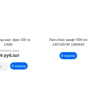
од карт. фри 100 гр.
Ланч-бокс крафт 500 мл
1/500
140*105*40 1/80/640
озничная цена
.6
руб.
/шт
В корзину
В корзину