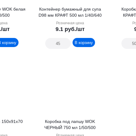
у WOK белая
Контейнер бумажный для супа
Коробк
0/500
D98 мм КРАФТ 500 мл 1/40/640
КРАФТ
цена
Розничная цена
Р
.
/шт
9.1
руб.
/шт
В корзину
В корзину
с 150х91х70
Коробка под лапшу WOK
ЧЕРНЫЙ 750 мл 1/50/500
цена
Розничная цена