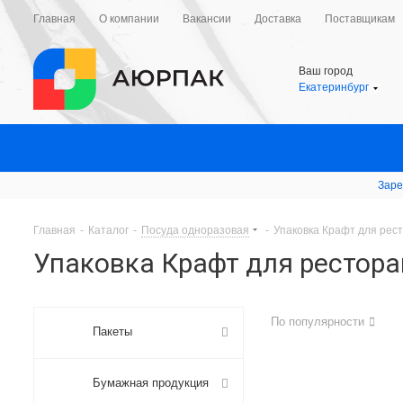
Главная
О компании
Вакансии
Доставка
Поставщикам
Ваш город
Екатеринбург
Заре
Главная
-
Каталог
-
Посуда одноразовая
-
Упаковка Крафт для рес
Упаковка Крафт для рестора
По популярности
Пакеты
Бумажная продукция