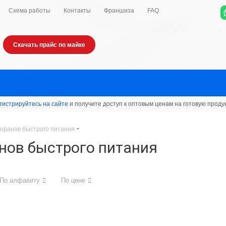
Схема работы
Контакты
Франшиза
FAQ
Скачать прайс по майке
гистрируйтесь на сайте
и получите доступ к оптовым ценам на готовую проду
торанов быстрого питания
нов быстрого питания
По алфавиту
По цене