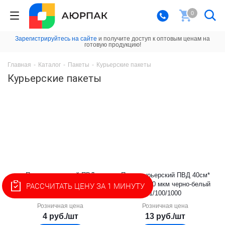
0
Зарегистрируйтесь на сайте
и получите доступ к оптовым ценам на
готовую продукцию!
Главная
-
Каталог
-
Пакеты
-
Курьерские пакеты
Курьерские пакеты
Пакет курьерский ПВД
Пакет курьерский ПВД 40см*
16,5см*(24+4)см/50 мкм
(50+5)см/50 мкм черно-белый
РАССЧИТАТЬ ЦЕНУ ЗА 1 МИНУТУ
черно-белый 1/50/2800
1/100/1000
Розничная цена
Розничная цена
4
руб.
/шт
13
руб.
/шт