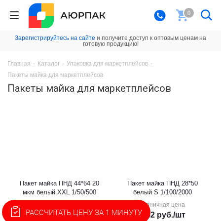
0
Зарегистрируйтесь на сайте
и получите доступ к оптовым ценам на
готовую продукцию!
Главная
-
Каталог
-
Упаковка для маркетплейсов
-
Пакеты майка для маркетплейсов
Пакеты майка для маркетплейсов
Пакет майка ПНД 44*64 20
Пакет майка ПНД 28*50
мкм белый XXL 1/50/500
белый S 1/100/2000
Розничная цена
Розничная цена
РАССЧИТАТЬ ЦЕНУ ЗА 1 МИНУТУ
3.8
руб.
/шт
1.42
руб.
/шт